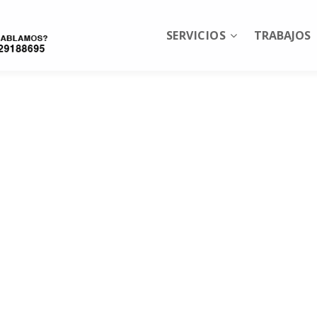
SERVICIOS
TRABAJOS
ALL
ICAR
Homologaciones
Ficha técnica reducida
Tur
Vehículos Industriales
Ca
His
Rig