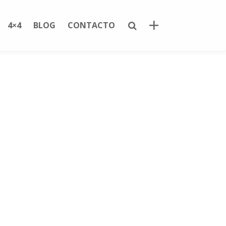
4×4
BLOG
CONTACTO
Noticias recientes
Marcado CE ¿Responsabilidad?
ismos
BMW e30
ravanas
4×4 Clásico
Namek car
tóricos
ht SideBar
Archivos
noviembre 2016
septiembre 2016